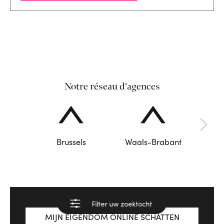
Notre réseau d'agences
Brussels
Waals-Brabant
Filter uw zoektocht
Bekijk de resultaten
MIJN EIGENDOM ONLINE SCHATTEN