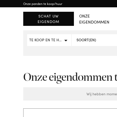
Onze panden te koop/huur
BUITENLAND
RÉGION WALLONE
Brussels
Waals-Brabant
ONZE
SCHAT UW
EIGENDOM
EIGENDOMMEN
ALLE PANDEN BEKIJK
TE KOOP EN TE HUUR
Onze eigendommen te
Wij hebben momen