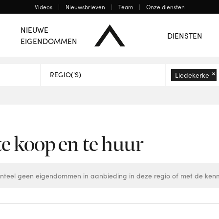
Videos
Nieuwsbrieven
Team
Onze diensten
Bergen
Charleroi
De Regio Centrum
NIEUWE
DIENSTEN
EIGENDOMMEN
EN
×
Liedekerke
 koop en te huur
teel geen eigendommen in aanbieding in deze regio of met de kenm