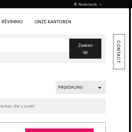
TEAM
English
Nederlands
VACATURE
Promotions
Flanders
RÊVIMMO
ONZE KANTOREN
CONTACT
CONTACT
Zoeken
op
PRIJSDALING
erken die u zoekt