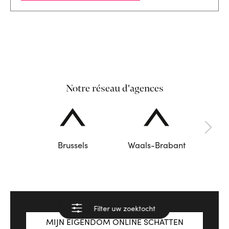
Notre réseau d'agences
Brussels
Waals-Brabant
Filter uw zoektocht
Bekijk de resultaten
MIJN EIGENDOM ONLINE SCHATTEN