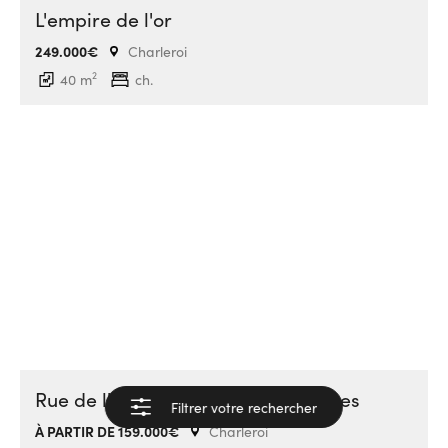
L'empire de l'or
249.000€
Charleroi
2
40 m
ch.
Rue de l'athénée duplex 2 chambres
Filtrer votre rechercher
Voir les résultats
À PARTIR DE 159.000€
Charleroi