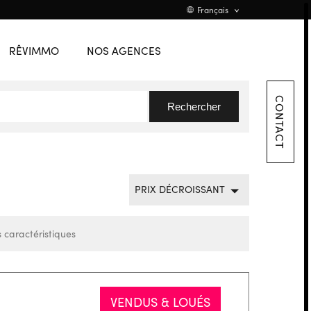
ÉQUIPE
Nederlands
Français
JOBS
Promotions
Flanders
RÊVIMMO
NOS AGENCES
CONTACT
CONTACT
Rechercher
PRIX DÉCROISSANT
 caractéristiques
VENDUS & LOUÉS