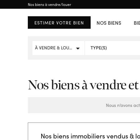
ETRANGER
Nos biens à vendre/louer
RÉGION WALLONE
Brussels
Brabant Wallon
NOS BIENS
BI
ESTIMER VOTRE BIEN
AFFICHER TOUS LES
À VENDRE & LOUER
Nos biens à vendre et
Nous n’avons act
Nos biens immobiliers vendus & l