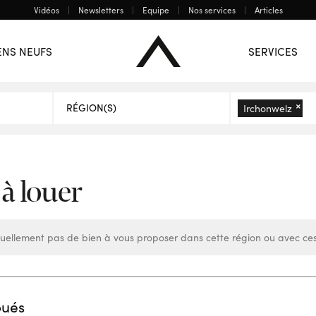
Vidéos
Newsletters
Equipe
Nos services
Articles
Mons
Charleroi
La Louvière
ENS NEUFS
SERVICES
 BIENS
×
Irchonwelz
 à louer
uellement pas de bien à vous proposer dans cette région ou avec ces
oués