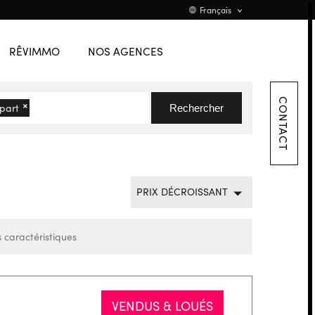
ÉQUIPE
Nederlands
Français
JOBS
Promotions
Flanders
RÊVIMMO
NOS AGENCES
CONTACT
CONTACT
×
part
Rechercher
PRIX DÉCROISSANT
 caractéristiques
VENDUS & LOUÉS