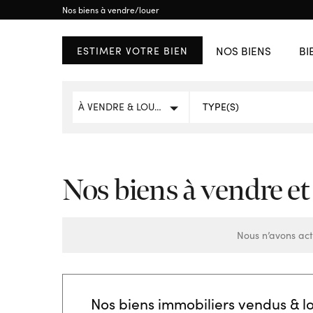
ETRANGER
Nos biens à vendre/louer
RÉGION WALLONE
Brussels
Brabant Wallon
NOS BIENS
BI
ESTIMER VOTRE BIEN
AFFICHER TOUS LES
À VENDRE & LOUER
Nos biens à vendre et
Nous n’avons act
Nos biens immobiliers vendus & l