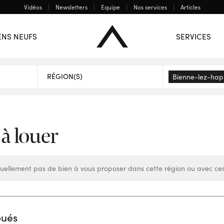
Vidéos
Newsletters
Equipe
Nos services
Articles
Mons
Charleroi
La Louvière
ENS NEUFS
SERVICES
 BIENS
Bienne-lez-hap
 à louer
uellement pas de bien à vous proposer dans cette région ou avec ces
oués