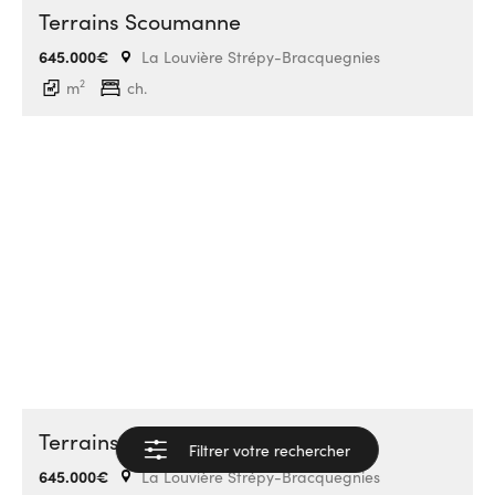
Terrains Scoumanne
645.000€
La Louvière Strépy-Bracquegnies
2
m
ch.
Terrains Scoumanne
Filtrer votre rechercher
Voir les résultats
645.000€
La Louvière Strépy-Bracquegnies