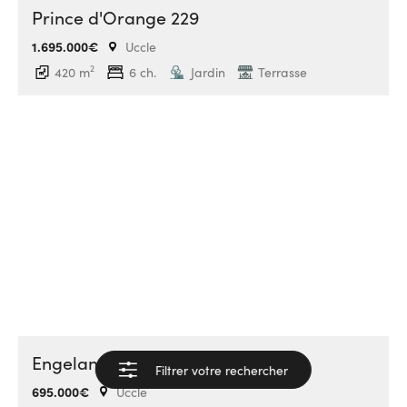
Prince d'Orange 229
1.695.000€
Uccle
2
420 m
6 ch.
Jardin
Terrasse
Engeland 573
Filtrer votre rechercher
Voir les résultats
695.000€
Uccle