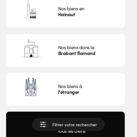
Nos biens en
Hainaut
Nos biens dans le
Brabant flamand
Nos biens à
l'étranger
Filtrer votre rechercher
Afficher
tous les biens
Voir les résultats