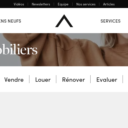
Vidéos
Newsletters
Equipe
Nos services
Articles
Mons
Charleroi
La Louvière
ENS NEUFS
SERVICES
 BIENS
biliers
Vendre
Louer
Rénover
Evaluer