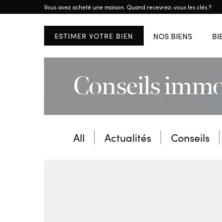
ETRANGER
Vous avez acheté une maison. Quand recevrez-vous les clés ?
RÉGION WALLONE
Brussels
Brabant Wallon
NOS BIENS
BI
ESTIMER VOTRE BIEN
AFFICHER TOUS LES
Conseils immo
All
Actualités
Conseils