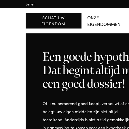
Lenen
BUITENLAND
RÉGION WALLONE
Brussels
Waals-Brabant
ONZE
SCHAT UW
EIGENDOM
EIGENDOMMEN
ALLE PANDEN BEKIJK
Een goede hypot
Dat begint altijd 
een goed dossier!
Of u nu onroerend goed koopt, verbouwt of er
belegt, uw eigen middelen zijn niet altijd
toereikend. Anderzijds is niet altijd gemakkelij
in aanmerking te komen voor een hypotheek o