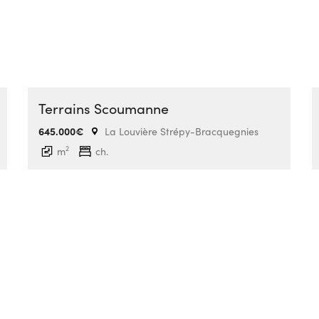
Terrains Scoumanne
645.000€
La Louvière Strépy-Bracquegnies
2
m
ch.