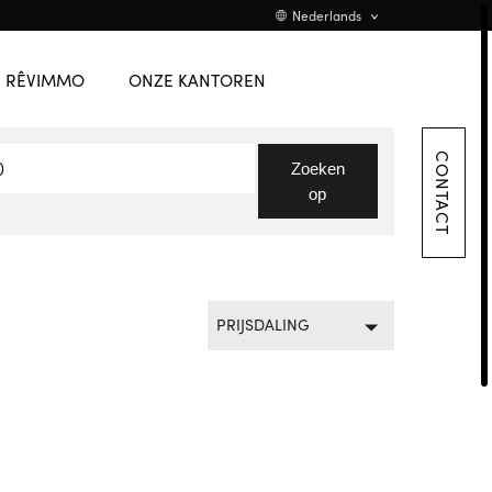
TEAM
English
Nederlands
VACATURE
Promotions
Flanders
RÊVIMMO
ONZE KANTOREN
CONTACT
CONTACT
Zoeken
op
PRIJSDALING