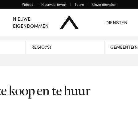
Videos
Nieuwsbrieven
Team
Onze diensten
Bergen
Charleroi
De Regio Centrum
NIEUWE
DIENSTEN
EIGENDOMMEN
EN
 koop en te huur