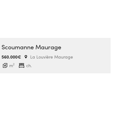
Scoumanne Maurage
560.000€
La Louvière Maurage
2
m
ch.