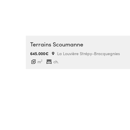
Terrains Scoumanne
645.000€
La Louvière Strépy-Bracquegnies
2
m
ch.