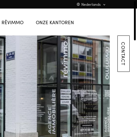
TEAM
English
Nederlands
VACATURE
Promotions
Flanders
RÊVIMMO
ONZE KANTOREN
CONTACT
CONTACT