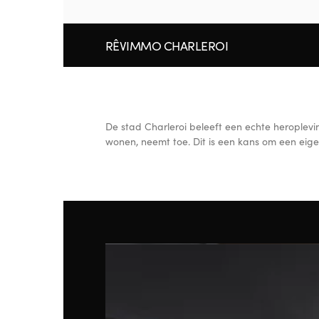
RÊVIMMO CHARLEROI
De stad Charleroi beleeft een echte heroplev
wonen, neemt toe. Dit is een kans om een eig