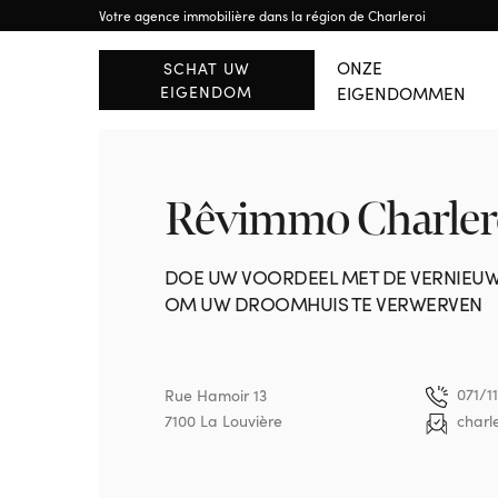
Votre agence immobilière dans la région de Charleroi
BUITENLAND
RÉGION WALLONE
Brussels
Waals-Brabant
ONZE
SCHAT UW
EIGENDOM
EIGENDOMMEN
ALLE PANDEN BEKIJK
Rêvimmo Charler
DOE UW VOORDEEL MET DE VERNIEUW
OM UW DROOMHUIS TE VERWERVEN
071/1
Rue Hamoir 13
7100 La Louvière
charl