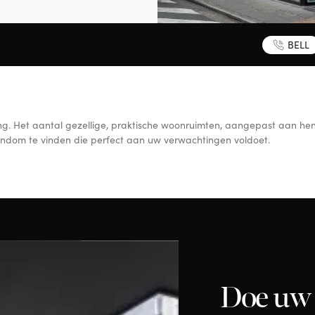
BELL
ing. Het aantal gezellige, praktische woonruimten, aangepast aan he
endom te vinden die perfect aan uw verwachtingen voldoet.
Doe uw 