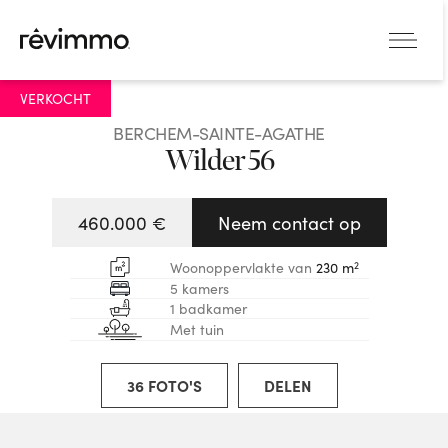
VERGROTEN
VERKOCHT
BERCHEM-SAINTE-AGATHE
Wilder 56
460.000 €
Neem contact op
2
Woonoppervlakte van
230 m
5 kamers
1 badkamer
Met tuin
36 FOTO'S
DELEN