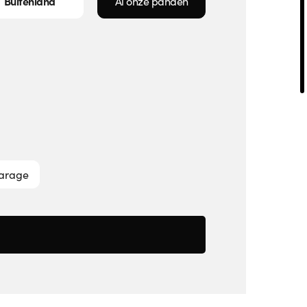
Buitenland
Al onze panden
Garage