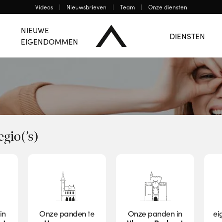
Videos
Nieuwsbrieven
Team
Onze diensten
Bergen
Charleroi
De Regio Centrum
NIEUWE
DIENSTEN
EIGENDOMMEN
EN
egio(’s)
in
Onze panden te
Onze panden in
ei