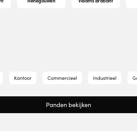
nt
Henegouwen
Vlaams Brabant
kantoor
commercieel
industrieel
Panden bekijken