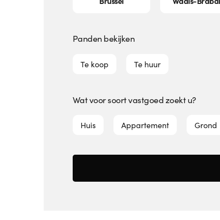
Brussel
Waals-Braba
Panden bekijken
Te koop
Te huur
Wat voor soort vastgoed zoekt u?
huis
appartement
grond