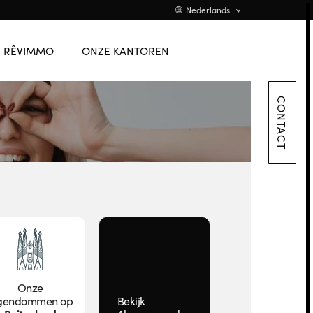
TEAM
English
Nederlands
VACATURE
Promotions
Flanders
RÊVIMMO
ONZE KANTOREN
CONTACT
CONTACT
Onze
gendommen op
Bekijk