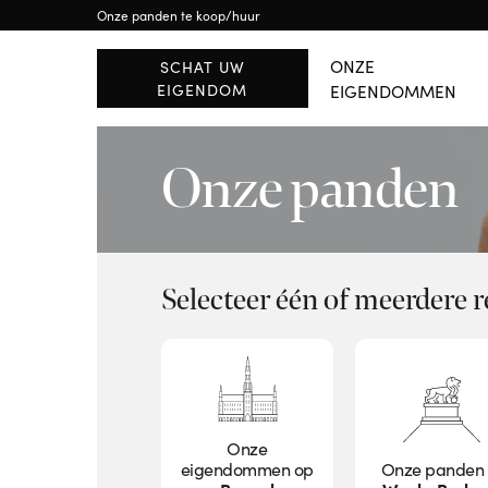
Onze panden te koop/huur
BUITENLAND
RÉGION WALLONE
Brussels
Waals-Brabant
ONZE
SCHAT UW
EIGENDOM
EIGENDOMMEN
ALLE PANDEN BEKIJK
Onze panden
Selecteer één of meerdere r
Onze
eigendommen op
Onze panden 